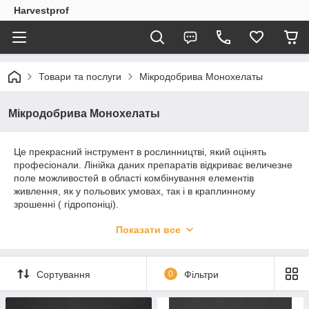
Harvestprof
Товари та послуги
Мікродобрива Монохелаты
Мікродобрива Монохелаты
Це прекрасний інструмент в рослинництві, який оцінять
професіонали. Лінійка даних препаратів відкриває величезне
поле можливостей в області комбінування елементів
живлення, як у польових умовах, так і в краплинному
зрошенні ( гідропоніці).
Одним з головних переваг монохелатов є їх стійкість і
Показати все
доступність майже на всіх типах ґрунтів (вони не залежні від
рН ґрунтового розчину), а також, вони добре
зарекомендували себе в якості профілактичного засобу для
Сортування
0
Фільтри
запобігання захворювань і фізіологічних стресів рослин
BORON 140 COMPLEX (БОР 140) – В-140, N-60, Mo-0.05, OK
рН 9 – Коректор харчування. Регулює синтез вуглеводів,