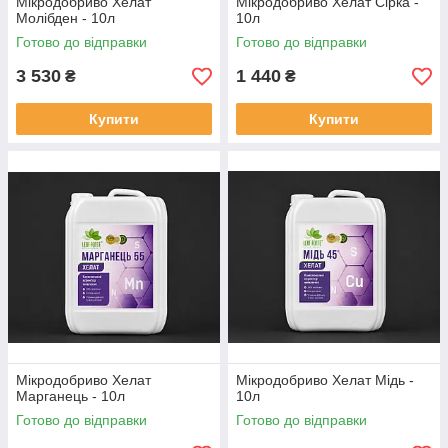
Мiкродобриво Хелат
Мiкродобриво Хелат Сірка -
Молібден - 10л
10л
Готово до відправки
Готово до відправки
3 530
1 440
₴
₴
Купити
Купити
Мiкродобриво Хелат
Мiкродобриво Хелат Мідь -
Марганець - 10л
10л
Готово до відправки
Готово до відправки