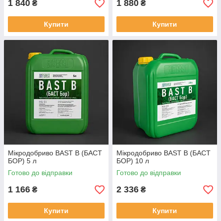
1 840
1 880
₴
₴
Купити
Купити
Мікродобриво BAST B (БАСТ
Мікродобриво BAST B (БАСТ
БОР) 5 л
БОР) 10 л
Готово до відправки
Готово до відправки
1 166
2 336
₴
₴
Купити
Купити