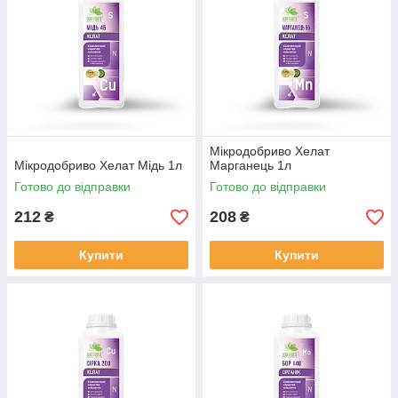
Мiкродобриво Хелат
Мiкродобриво Хелат Мідь 1л
Марганець 1л
Готово до відправки
Готово до відправки
212
208
₴
₴
Купити
Купити