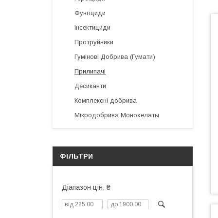
Фунгіциди
Інсектициди
Протруйники
Гумінові Добрива (Гумати)
Прилипачі
Десиканти
Комплексні добрива
Мікродобрива Монохелаты
ФІЛЬТРИ
Діапазон цін, ₴