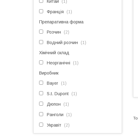
Китай
1
Франція
1
Препаративна форма
Розчин
2
Водний розчин
1
Хімічний склад
Неорганічні
1
Виробник
Bayer
1
S.t. Dupont
1
Дюпон
1
Ранголи
1
Укравіт
2