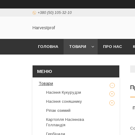
+380 (50) 105-32-10
Harvestprof
ГОЛОВНА
ТОВАРИ
ПРО НАС
Товари
П
Насіння Кукурудзи
Насіння соняшнику
Ріпак озимий
Картопля Насіннєва
Голландія
Гербіциди