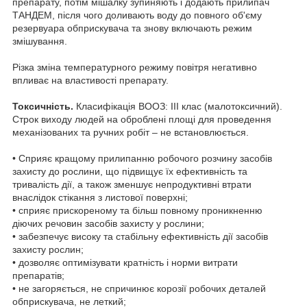
препарату, потім мішалку зупиняють і додають прилипач
ТАНДЕМ, після чого доливають воду до повного об'єму
резервуара обприскувача та знову включають режим
змішування.
Різка зміна температурного режиму повітря негативно
впливає на властивості препарату.
Токсичність.
Класифікація ВООЗ: ІІІ клас (малотоксичний).
Строк виходу людей на оброблені площі для проведення
механізованих та ручних робіт – не встановлюється.
• Cприяє кращому прилипанню робочого розчину засобів
захисту до рослини, що підвищує їх ефективність та
тривалість дії, а також зменшує непродуктивні втрати
внаслідок стікання з листової поверхні;
• сприяє прискореному та більш повному проникненню
діючих речовин засобів захисту у рослини;
• забезпечує високу та стабільну ефективність дії засобів
захисту рослин;
• дозволяє оптимізувати кратність і норми витрати
препаратів;
• не загоряється, не спричинює корозії робочих деталей
обприскувача, не леткий;