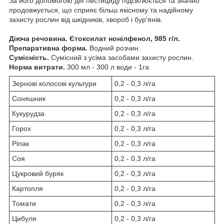
За його допомогою дія пестициду підсилюється та значно
продовжується, що сприяє більш якісному та надійному
захисту рослин від шкідників, хвороб і бур'янів.
Діюча речовина.
Єтоксилат нонілфенол, 985 г/л.
Препаративна форма.
Водний розчин.
Сумісність.
Сумісний з усіма засобами захисту рослин.
Норма витрати.
300 мл - 300 л води - 1га
Зернові колосові культури
0,2 - 0,3 л/га
Соняшник
0,2 - 0,3 л/га
Кукурудза
0,2 - 0,3 л/га
Горох
0,2 - 0,3 л/га
Ріпак
0,2 - 0,3 л/га
Соя
0,2 - 0,3 л/га
Цукровий буряк
0,2 - 0,3 л/га
Картопля
0,2 - 0,3 л/га
Томати
0,2 - 0,3 л/га
Цибуля
0,2 - 0,3 л/га