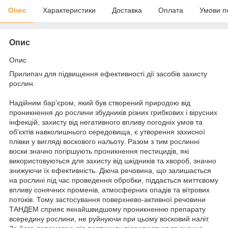
Опис
Характеристики
Доставка
Оплата
Умови п
Опис
Опис
Прилипач для підвищення ефективності дії засобів захисту
рослин.
Надійним бар'єром, який був створений природою від
проникнення до рослини збудників різних грибкових і вірусних
інфекцій, захисту від негативного впливу погодніх умов та
об'єктів навколишнього середовища, є утворення захисної
плівки у вигляді воскового нальоту. Разом з тим рослинні
воски значно погіршують проникнення пестицидів, які
використовуються для захисту від шкідників та хвороб, значно
знижуючи їх ефективність. Діюча речовина, що залишається
на рослині під час проведення обробки, піддається миттєвому
впливу сонячних променів, атмосферних опадів та вітрових
потоків. Тому застосування поверхнево-активної речовини
ТАНДЕМ сприяє якнайшвидшому проникненню препарату
всередину рослини, не руйнуючи при цьому восковий наліт.