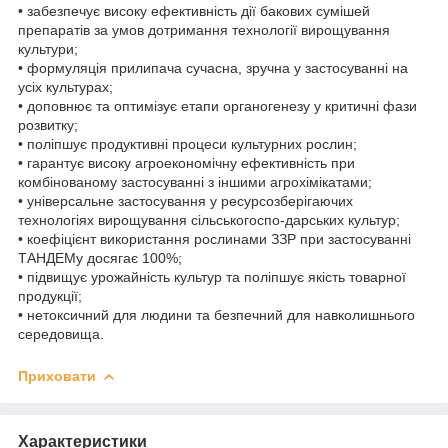
• забезпечує високу ефективність дії бакових сумішей
препаратів за умов дотримання технології вирощування
культури;
• формуляція прилипача сучасна, зручна у застосуванні на
усіх культурах;
• доповнює та оптимізує етапи органогенезу у критичні фази
розвитку;
• поліпшує продуктивні процеси культурних рослин;
• гарантує високу агроекономічну ефективність при
комбінованому застосуванні з іншими агрохімікатами;
• універсальне застосування у ресурсозберігаючих
технологіях вирощування сільськогоспо-дарських культур;
• коефіцієнт використання рослинами ЗЗР при застосуванні
ТАНДЕМу досягає 100%;
• підвищує урожайність культур та поліпшує якість товарної
продукції;
• нетоксичний для людини та безпечний для навколишнього
середовища.
Приховати
Характеристики