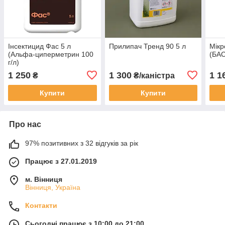
Інсектицид Фас 5 л
Прилипач Тренд 90 5 л
Мікр
(Альфа-циперметрин 100
(БАС
г/л)
1 250
1 300
1 1
₴
₴/каністра
Купити
Купити
Про нас
97% позитивних з 32 відгуків за рік
Працює з 27.01.2019
м. Вінниця
Вінниця, Україна
Контакти
Сьогодні працює з 10:00 до 21:00