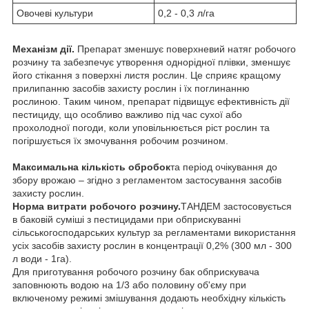
Овочеві культури
0,2 - 0,3 л/га
Механізм дії.
Препарат зменшує поверхневий натяг робочого
розчину та забезпечує утворення однорідної плівки, зменшує
його стікання з поверхні листя рослин. Це сприяє кращому
прилипанню засобів захисту рослин і їх поглинанню
рослиною. Таким чином, препарат підвищує ефективність дії
пестициду, що особливо важливо під час сухої або
прохолодної погоди, коли уповільнюється ріст рослин та
погіршується їх змочування робочим розчином.
Максимальна кількість обробок
та період очікування до
збору врожаю – згідно з регламентом застосування засобів
захисту рослин.
Норма витрати робочого розчину.
ТАНДЕМ застосовується
в баковій суміші з пестицидами при обприскуванні
сільськогосподарських культур за регламентами використання
усіх засобів захисту рослин в концентрації 0,2% (300 мл - 300
л води - 1га).
Для приготування робочого розчину бак обприскувача
заповнюють водою на 1/3 або половину об'єму при
включеному режимі змішування додають необхідну кількість