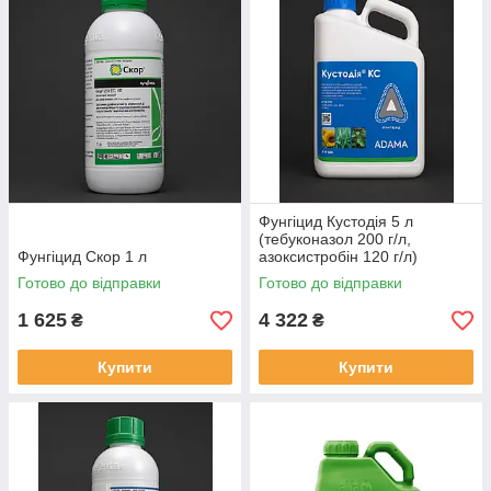
Фунгіцид Кустодія 5 л
(тебуконазол 200 г/л,
Фунгіцид Скор 1 л
азоксистробін 120 г/л)
Готово до відправки
Готово до відправки
1 625
4 322
₴
₴
Купити
Купити