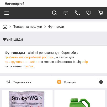
Harvestprof
Товари та послуги
Фунгіциди
Фунгіциди
Фунгицыды
- хімічні речовини для боротьби з
грибковими
хворобами рослин
, а також для
протруювання
насіння
з метою звільнення їх від
спір
паразитних
грибів
.
Сортування
0
Фільтри