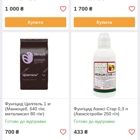
1 000
1 700
₴
₴
Купити
Купити
Фунгіцид Цилітель 1 кг
(Манкоцеб, 640 г/кг,
Фунгіцид Азоксі Стар 0,3 л
металаксил 80 г/кг)
(Азоксістробін 250 г/л)
Готово до відправки
Готово до відправки
700
433
₴
₴