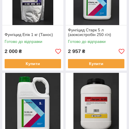
Фунгіцид Старк 5 л
Фунгіцид Епік 1 кг (Танос)
(азоксистробін 250 г/л)
Готово до відправки
Готово до відправки
2 000
2 957
₴
₴
Купити
Купити