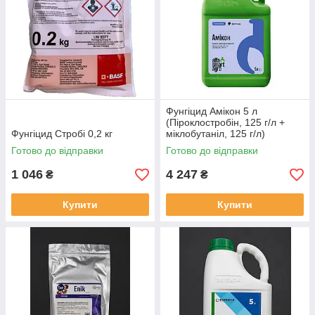
Фунгіцид Амікон 5 л
(Піроклостробін, 125 г/л +
Фунгіцид Стробі 0,2 кг
міклобутаніл, 125 г/л)
Готово до відправки
Готово до відправки
1 046
4 247
₴
₴
Купити
Купити