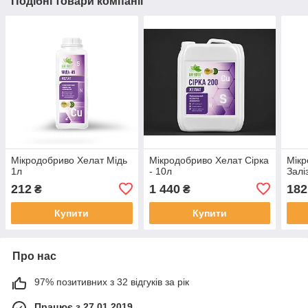
Подібні товари компанії
Мiкродобриво Хелат Мідь
Мiкродобриво Хелат Сірка
Мiкр
1л
- 10л
Залі
212
1 440
182
₴
₴
Купити
Купити
Про нас
97% позитивних з 32 відгуків за рік
Працює з 27.01.2019