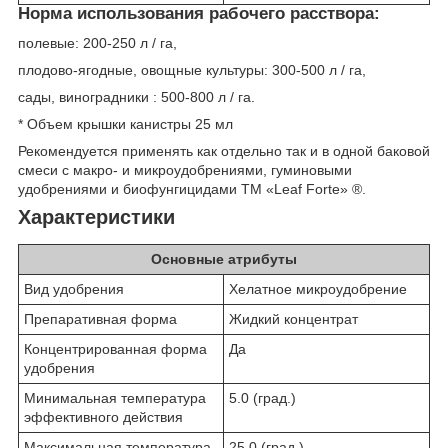
Норма использования рабочего расствора:
полевые: 200-250 л / га,
плодово-ягодные, овощные культуры: 300-500 л / га,
сады, виноградники : 500-800 л / га.
* Объем крышки канистры 25 мл
Рекомендуется применять как отдельно так и в одной баковой
смеси с макро- и микроудобрениями, гуминовыми
удобрениями и биофунгицидами ТМ «Leaf Forte» ®.
Характеристики
Основные атрибуты
Вид удобрения
Хелатное микроудобрение
Препаративная форма
Жидкий концентрат
Концентрированная форма
Да
удобрения
Минимальная температура
5.0 (град.)
эффективного действия
Максимальная температура
25.0 (град.)