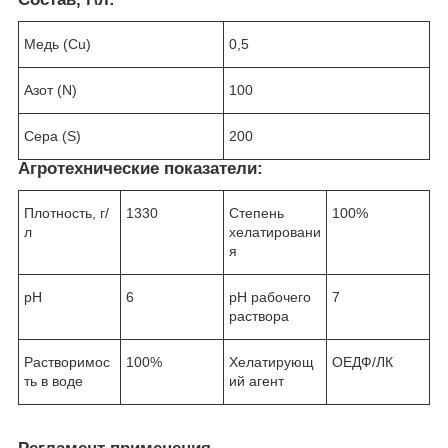
Медь (Cu)
0,5
Азот (N)
100
Сера (S)
200
Агротехнические показатели:
Плотность, г/
1330
Степень
100%
л
хелатировани
я
рН
6
рН рабочего
7
раствора
Растворимос
100%
Хелатирующ
ОЕДФ/ЛК
ть в воде
ий агент