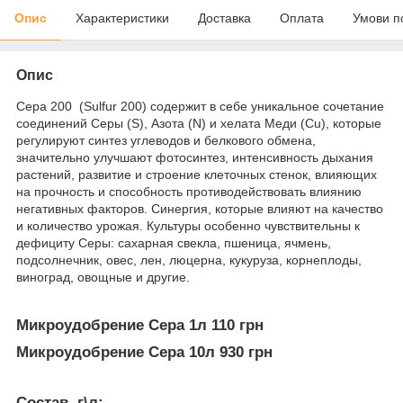
Опис
Характеристики
Доставка
Оплата
Умови п
Опис
Сера 200 (Sulfur 200) содержит в себе уникальное сочетание
соединений Серы (S), Азота (N) и хелата Меди (Cu), которые
регулируют синтез углеводов и белкового обмена,
значительно улучшают фотосинтез, интенсивность дыхания
растений, развитие и строение клеточных стенок, влияющих
на прочность и способность противодействовать влиянию
негативных факторов. Синергия, которые влияют на качество
и количество урожая. Культуры особенно чувствительны к
дефициту Серы: сахарная свекла, пшеница, ячмень,
подсолнечник, овес, лен, люцерна, кукуруза, корнеплоды,
виноград, овощные и другие.
Микроудобрение Сера 1л 110 грн
Микроудобрение Сера 10л 930 грн
Состав, г\л: