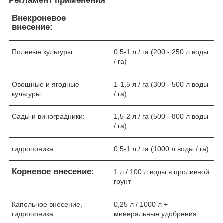
Регламент применения
Внекроневое
внесение:
Полевые культуры
0,5-1 л / га (200 - 250 л воды
/ га)
Овощные и ягодные
1-1,5 л / га (300 - 500 л воды
культуры:
/ га)
Сады и виноградники:
1,5-2 л / га (500 - 800 л воды
/ га)
гидропоника:
0,5-1 л / га (1000 л воды / га)
Корневое внесение:
1 л / 100 л воды в проливной
грунт
Капельное внесение,
0,25 л / 1000 л +
гидропоника:
минеральные удобрения