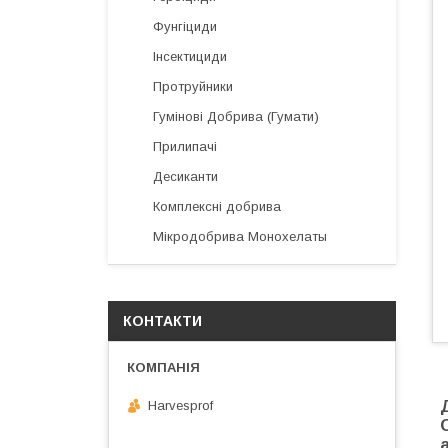
Фунгіциди
Інсектициди
Протруйники
Гумінові Добрива (Гумати)
Прилипачі
Десиканти
Комплексні добрива
Мікродобрива Монохелаты
КОНТАКТИ
Harvesprof