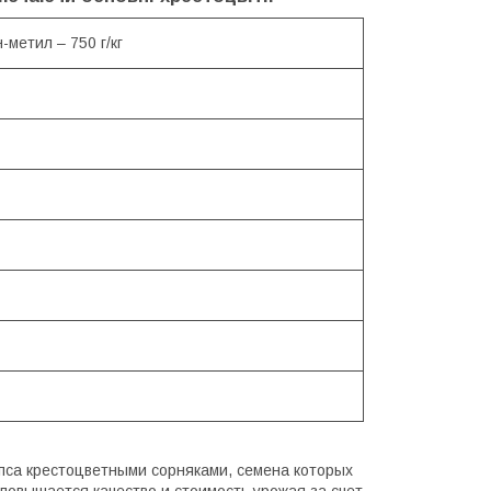
метил – 750 г/кг
пса крестоцветными сорняками, семена которых
 повышается качество и стоимость урожая за счет