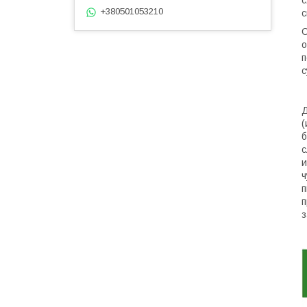
+380501053210
с
С
о
п
с
Д
(
б
с
и
ч
п
п
з