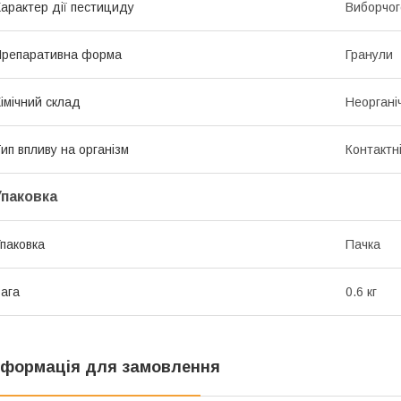
арактер дії пестициду
Виборчог
репаративна форма
Гранули
імічний склад
Неоргані
ип впливу на організм
Контактн
Упаковка
паковка
Пачка
ага
0.6 кг
нформація для замовлення