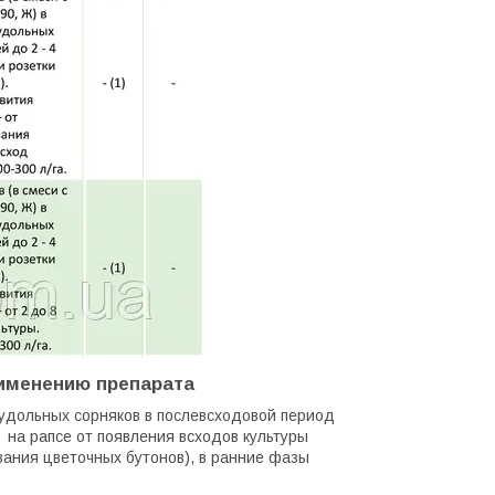
рименению препарата
вудольных сорняков в послевсходовой период
на рапсе от появления всходов культуры
вания цветочных бутонов), в ранние фазы