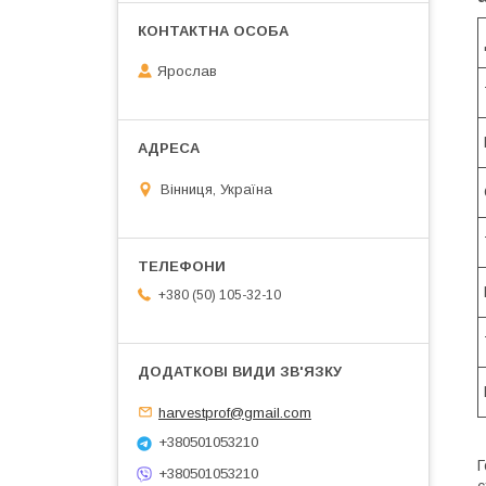
Ярослав
Вінниця, Україна
+380 (50) 105-32-10
harvestprof@gmail.com
+380501053210
Г
+380501053210
с