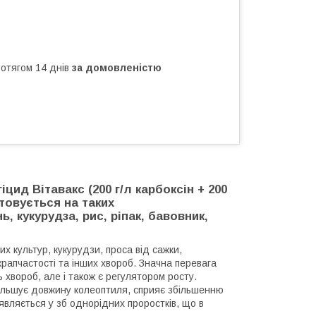
ротягом 14 днів
за домовленістю
цид Вітавакс (200 г/л карбоксін + 200
товується на таких
, кукурудза, рис, ріпак, бавовник,
х культур, кукурудзи, проса від сажки,
 крапчастості та інших хвороб. Значна перевага
 хвороб, але і також є регулятором росту.
ільшує довжину колеоптиля, сприяє збільшенню
оявляється у зб однорідних проростків, що в