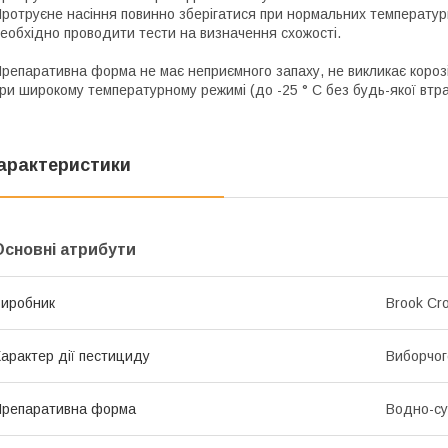
ротруєне насіння повинно зберігатися при нормальних температурн
еобхідно проводити тести на визначення схожості.
репаративна форма не має неприємного запаху, не викликає корозі
ри широкому температурному режимі (до -25 ° С без будь-якої втра
арактеристики
Основні атрибути
иробник
Brook Cr
арактер дії пестициду
Виборчог
репаративна форма
Водно-су