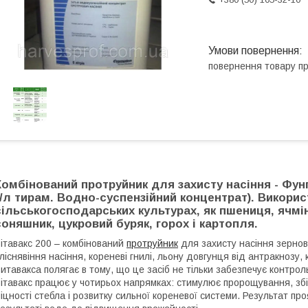
повернення товару п
Комбінований протруйник для захисту насіння - Фунгі
г/л тирам. Водно-суспензійний концентрат). Викорис
сільськогосподарських культурах, як пшениця, ячмінь
соняшник, цукровий буряк, горох і картопля.
ітавакс 200 – комбінований
протруйник
для захисту насіння зернови
ліснявіння насіння, кореневі гнилі, льону довгунця від антракнозу,
итавакса полягає в тому, що це засіб не тільки забезпечує контроль
ітавакс працює у чотирьох напрямках: стимулює пророщування, зб
іцності стебла і розвитку сильної кореневої системи. Результат пр