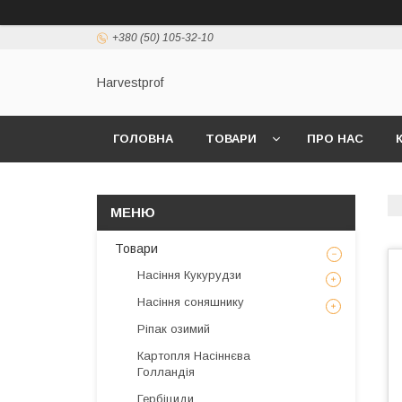
+380 (50) 105-32-10
Harvestprof
ГОЛОВНА
ТОВАРИ
ПРО НАС
Товари
Насіння Кукурудзи
Насіння соняшнику
Ріпак озимий
Картопля Насіннєва
Голландія
Гербіциди