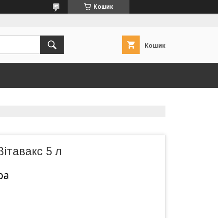
Кошик
Кошик
ітавакс 5 л
ра