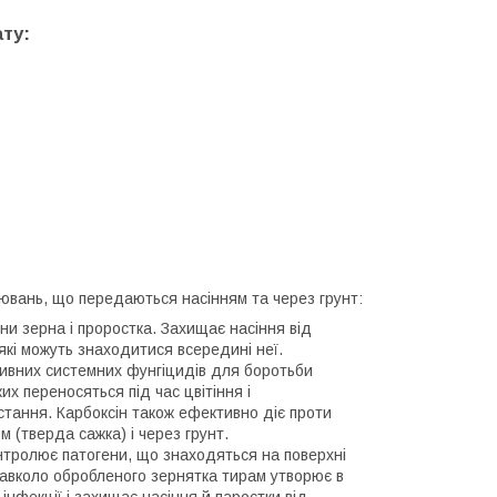
ту:
ювань, що передаються насінням та через грунт:
ини зерна і проростка. Захищає насіння від
, які можуть знаходитися всередині неї.
ивних системних фунгіцидів для боротьби
х переносяться під час цвітіння і
стання. Карбоксін також ефективно діє проти
 (тверда сажка) і через грунт.
онтролює патогени, що знаходяться на поверхні
 навколо обробленого зернятка тирам утворює в