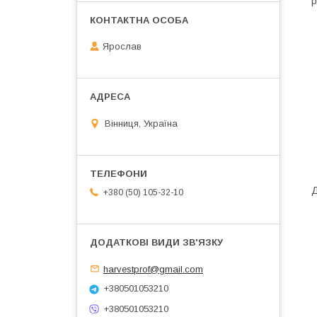
р
Ярослав
Вінниця, Україна
Д
+380 (50) 105-32-10
harvestprof@gmail.com
+380501053210
+380501053210