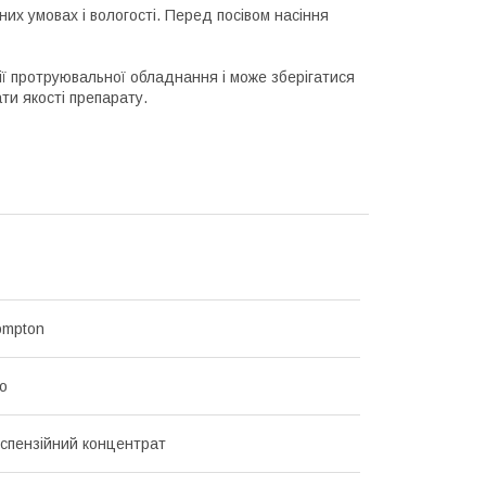
их умовах і вологості. Перед посівом насіння
ї протруювальної обладнання і може зберігатися
ти якості препарату.
ompton
о
спензійний концентрат