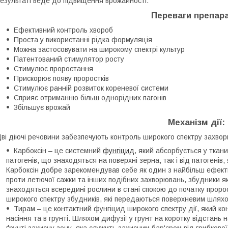
езультаті веде до підвищення врожайності.
Переваги препара
Ефективний контроль хвороб
Проста у використанні рідка формуляція
Можна застосовувати на широкому спектрі культур
Патентований стимулятор росту
Стимулює проростання
Прискорює появу проростків
Стимулює ранній розвиток кореневої системи
Сприяє отриманню більш однорідних пагонів
Збільшує врожай
Механізм дії:
ві діючі речовини забезпечують контроль широкого спектру захвор
Карбоксін – це системний
фунгіцид
, який абсорбується у ткан
патогенів, що знаходяться на поверхні зерна, так і від патогенів
Карбоксін добре зарекомендував себе як один з найбільш ефект
проти летючої сажки та інших подібних захворювань, збудники яки
знаходяться всередині рослини в стані спокою до початку проро
широкого спектру збудників, які передаються поверхневим шляхом
Тирам – це контактний фунгіцид широкого спектру дії, який к
насіння та в грунті. Шляхом дифузії у грунт на коротку відстань