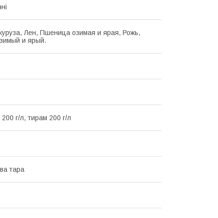
чні
укуруза, Лен, Пшеница озимая и ярая, Рожь,
зимый и ярый.
 200 г/л, тирам 200 г/л
ва тара