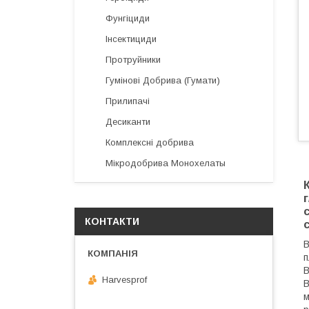
Фунгіциди
Інсектициди
Протруйники
Гумінові Добрива (Гумати)
Прилипачі
Десиканти
Комплексні добрива
Мікродобрива Монохелаты
КОНТАКТИ
В
п
В
Harvesprof
В
м