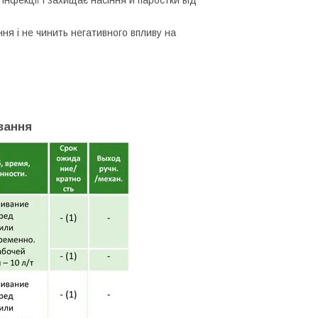
 інфекції і захищає насіння й паростки від
ння і не чинить негативного впливу на
вання