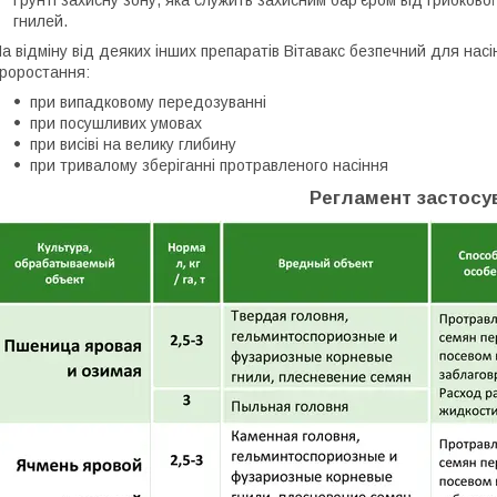
ґрунті захисну зону, яка служить захисним бар'єром від грибкової
гнилей.
а відміну від деяких інших препаратів Вітавакс безпечний для насі
роростання:
при випадковому передозуванні
при посушливих умовах
при висіві на велику глибину
при тривалому зберіганні протравленого насіння
Регламент застосу