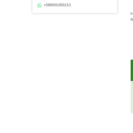
+380501053210
Н
п