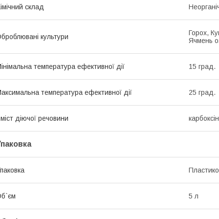
імічний склад
Неоргані
Горох, К
броблювані культури
Ячмень о
інімальна температура ефективної дії
15 град.
аксимальна температура ефективної дії
25 град.
міст діючої речовини
карбоксін
Упаковка
паковка
Пластико
б`єм
5 л