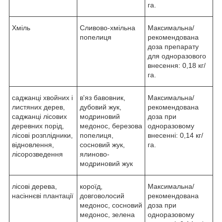
га.
Хміль
Сливово-хмільна
Максимальна/
попелиця
рекомендована
доза препарату
для одноразового
внесення: 0,18 кг/
га.
саджанці хвойних і
в'яз бавовник,
Максимальна/
листяних дерев,
дубовий жук,
рекомендована
саджанці лісових
модриновий
доза при
деревних порід,
медонос, березова
одноразовому
лісові розплідники,
попелиця,
внесенні: 0,14 кг/
відновлення,
сосновий жук,
га.
лісорозведення
ялиново-
модриновий жук
лісові дерева,
короїд,
Максимальна/
насіннєві плантації
довговолосий
рекомендована
медонос, сосновий
доза при
медонос, зелена
одноразовому