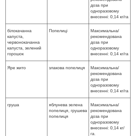
доза при
одноразовому
внесенні: 0,14 кг/га
білокачанна
Попелиці
Максимальна/
капуста,
рекомендована
червонокачанна
доза при
капуста, зелений
одноразовому
горошок
внесенні: 0,14 кг/га
Яре жито
злакова попелиця
Максимальна/
рекомендована
доза при
одноразовому
внесенні: 0,14 кг/га
груша
яблунева зелена
Максимальна/
попелиця, грушева
рекомендована
попелиця
доза при
одноразовому
внесенні: 0,14 кг/
га.