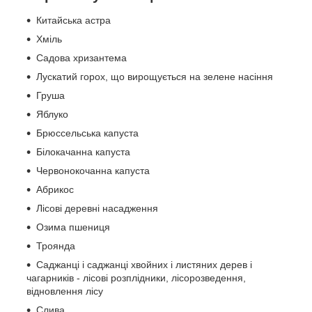
Китайська астра
Хміль
Садова хризантема
Лускатий горох, що вирощується на зелене насіння
Груша
Яблуко
Брюссельська капуста
Білокачанна капуста
Червонокочанна капуста
Абрикос
Лісові деревні насадження
Озима пшениця
Троянда
Саджанці і саджанці хвойних і листяних дерев і
чагарників - лісові розплідники, лісорозведення,
відновлення лісу
Слива