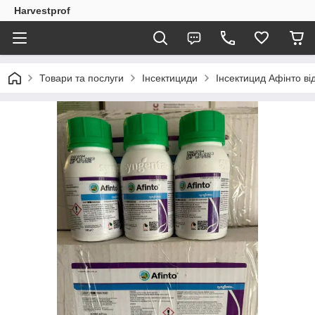
Harvestprof
Товари та послуги
Інсектициди
Інсектицид Афінто від