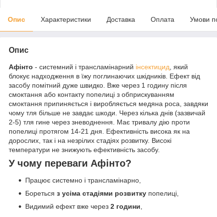
Опис
Характеристики
Доставка
Оплата
Умови п
Опис
Афінто
- системний і трансламінарний
інсектицид
, який
блокує надходження в їжу поглинаючих шкідників. Ефект від
засобу помітний дуже швидко. Вже через 1 годину після
смоктання або контакту попелиці з обприскуванням
смоктання припиняється і виробляється медяна роса, завдяки
чому тля більше не завдає шкоди. Через кілька днів (зазвичай
2-5) тля гине через зневоднення. Має тривалу дію проти
попелиці протягом 14-21 дня. Ефективність висока як на
дорослих, так і на незрілих стадіях розвитку. Високі
температури не знижують ефективність засобу.
У чому переваги Афінто?
Працює системно і трансламінарно,
Бореться
з усіма стадіями розвитку
попелиці,
Видимий ефект вже через
2 години
,