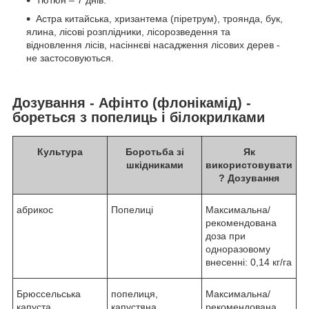
Тютюн – 7 днів.
Астра китайська, хризантема (піретрум), троянда, бук,
ялина, лісові розплідники, лісорозведення та
відновлення лісів, насіннєві насадження лісових дерев -
не застосовуються.
Дозування - Афінто (флонікамід) -
бореться з попелиць і білокрилками
Культура
Боротьба зі
Як
шкідниками
використовувати
? Дозування
абрикос
Попелиці
Максимальна/
рекомендована
доза при
одноразовому
внесенні: 0,14 кг/га
Брюссельська
попелиця,
Максимальна/
капуста
капустяна
рекомендована