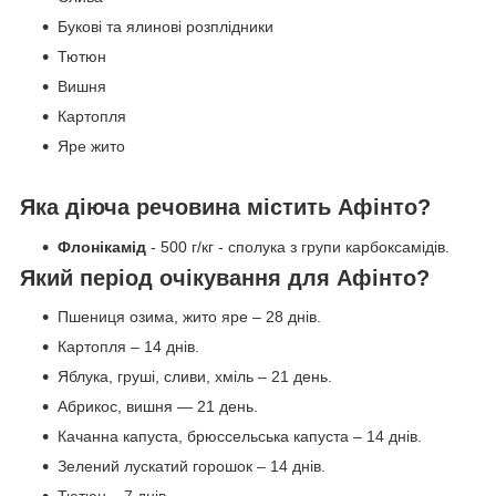
Букові та ялинові розплідники
Тютюн
Вишня
Картопля
Яре жито
Яка діюча речовина містить Афінто?
Флонікамід
- 500 г/кг - сполука з групи карбоксамідів.
Який період очікування для Афінто?
Пшениця озима, жито яре – 28 днів.
Картопля – 14 днів.
Яблука, груші, сливи, хміль – 21 день.
Абрикос, вишня — 21 день.
Качанна капуста, брюссельська капуста – 14 днів.
Зелений лускатий горошок – 14 днів.