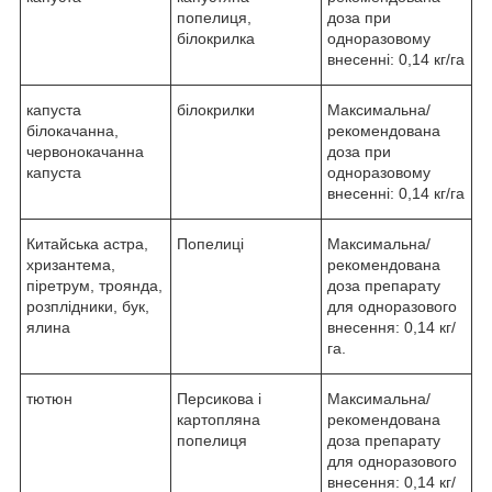
попелиця,
доза при
білокрилка
одноразовому
внесенні: 0,14 кг/га
капуста
білокрилки
Максимальна/
білокачанна,
рекомендована
червонокачанна
доза при
капуста
одноразовому
внесенні: 0,14 кг/га
Китайська астра,
Попелиці
Максимальна/
хризантема,
рекомендована
піретрум, троянда,
доза препарату
розплідники, бук,
для одноразового
ялина
внесення: 0,14 кг/
га.
тютюн
Персикова і
Максимальна/
картопляна
рекомендована
попелиця
доза препарату
для одноразового
внесення: 0,14 кг/