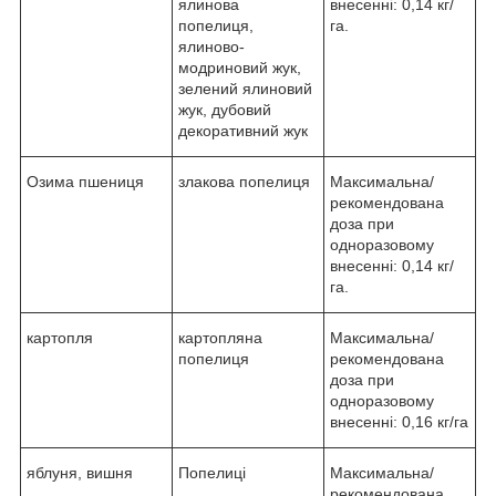
ялинова
внесенні: 0,14 кг/
попелиця,
га.
ялиново-
модриновий жук,
зелений ялиновий
жук, дубовий
декоративний жук
Озима пшениця
злакова попелиця
Максимальна/
рекомендована
доза при
одноразовому
внесенні: 0,14 кг/
га.
картопля
картопляна
Максимальна/
попелиця
рекомендована
доза при
одноразовому
внесенні: 0,16 кг/га
яблуня, вишня
Попелиці
Максимальна/
рекомендована