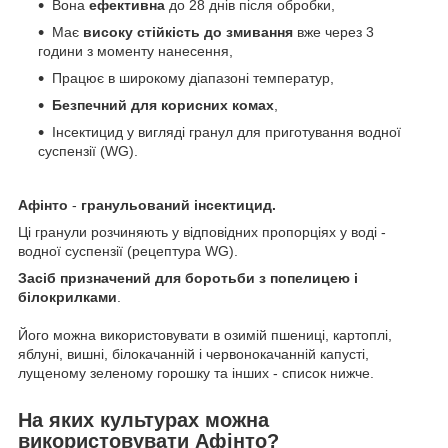
Вона
ефективна
до 28 днів після обробки,
Має
високу стійкість до змивання
вже через 3
години з моменту нанесення,
Працює в широкому діапазоні температур,
Безпечний для корисних комах
,
Інсектицид у вигляді гранул для приготування водної
суспензії (WG).
Афінто
-
гранульований інсектицид.
Ці гранули розчиняють у відповідних пропорціях у воді -
водної суспензії (рецептура WG).
Засіб призначений
для боротьби з попелицею і
білокрилками
.
Його можна використовувати в озимій пшениці, картоплі,
яблуні, вишні, білокачанній і червонокачанній капусті,
лущеному зеленому горошку та інших - список нижче.
На яких культурах можна
використовувати Афінто?