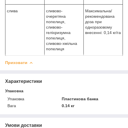
слива
сливово-
Максимальна/
очеретяна
рекомендована
попелиця,
доза при
сливово-
одноразовому
геліхризумна
внесенні: 0,14 кг/га
попелиця,
сливово-хмільна
попелиця
Приховати
Характеристики
Упаковка
Упаковка
Пластикова банка
Вага
0.14 кг
Умови доставки