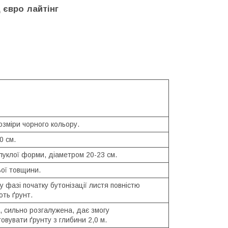
 євро лайтінг
озміри чорного кольору.
0 см.
пуклої форми, діаметром 20-23 см.
ої товщини.
у фазі початку бутонізації листя повністю
ть ґрунт.
, сильно розгалужена, дає змогу
овувати ґрунту з глибини 2,0 м.