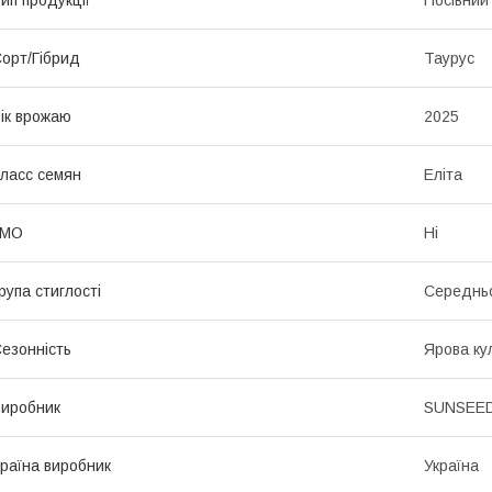
орт/Гібрид
Таурус
ік врожаю
2025
ласс семян
Еліта
ГМО
Ні
рупа стиглості
Середнь
езонність
Ярова ку
иробник
SUNSEE
раїна виробник
Україна