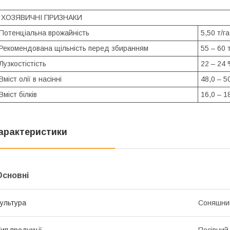
ХОЗЯВИЧНІ ПРИЗНАКИ
Потенціальна врожайність
5,50 т/га
Рекомендована щільність перед збиранням
55 – 60 
Лузкостістість
22 – 24
Вміст олії в насінні
48,0 – 5
Вміст білків
16,0 – 1
арактеристики
Основні
ультура
Соняшни
ип продукції
Посівний 