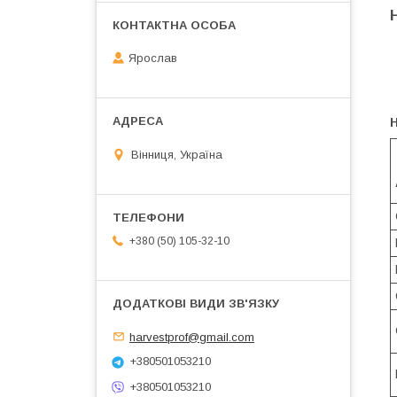
Ярослав
Н
Вінниця, Україна
+380 (50) 105-32-10
harvestprof@gmail.com
+380501053210
+380501053210