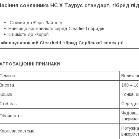
Насіння соняшника НС Х Таурус стандарт, гібрид під
Стійкий до Євро-Лайтінгу
Найвища врожайність серед Clearfield гібридів
Стійкість до хвороб
айпопулярніший Clearfield гібрид Сербської селекції!
АПРОБАЦІОННІ ПРИЗНАКИ
Семена
Великі р
Висота
160 – 18
Кошик
Тонка, о
Стебель
Середнь
Чудова, 
Облистість
закриваю
Потужна
Корнева система
використ