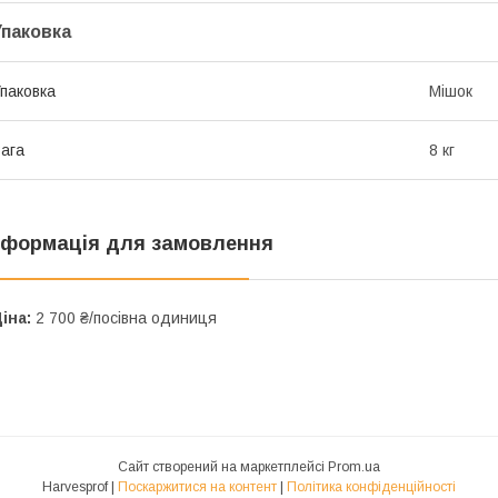
Упаковка
паковка
Мішок
ага
8 кг
нформація для замовлення
іна:
2 700 ₴/посівна одиниця
Сайт створений на маркетплейсі
Prom.ua
Harvesprof |
Поскаржитися на контент
|
Політика конфіденційності