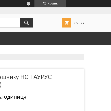
Кошик
Кошик
яшнику НС ТАУРУС
)
на одиниця