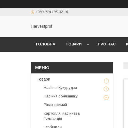
+380 (50) 105-32-10
Harvestprof
ГОЛОВНА
ТОВАРИ
ПРО НАС
Товари
Насіння Кукурудзи
Насіння соняшнику
Ріпак озимий
Картопля Насіннєва
Голландія
Гербіциди