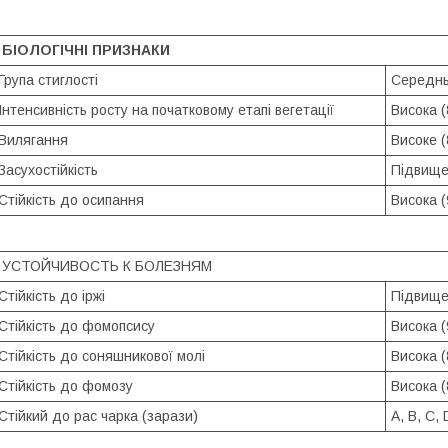
БІОЛОГІЧНІ ПРИЗНАКИ
Група стиглості
Середнь
Інтенсивність росту на початковому етапі вегетації
Висока (
Вилягання
Високе (
Засухостійкість
Підвищен
Стійкість до осипання
Висока (
УСТОЙЧИВОСТЬ К БОЛЕЗНЯМ
Стійкість до іржі
Підвищен
Стійкість до фомопсису
Висока (
Стійкість до соняшникової молі
Висока (
Стійкість до фомозу
Висока (
Стійкий до рас чарка (зарази)
A, B, C, 