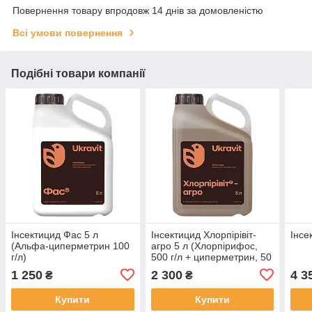
Повернення товару впродовж 14 днів за домовленістю
Всі умови повернення
Подібні товари компанії
Інсектицид Фас 5 л
Інсектицид Хлорпірівіт-
Інсе
(Альфа-циперметрин 100
агро 5 л (Хлорпірифос,
г/л)
500 г/л + циперметрин, 50
г/л)
1 250
2 300
4 3
₴
₴
Купити
Купити