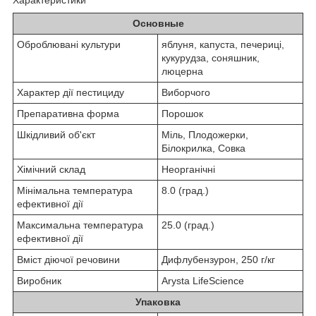
Характеристики
Основные
Оброблювані культури
яблуня, капуста, печериці,
кукурудза, соняшник,
люцерна
Характер дії пестициду
Виборчого
Препаративна форма
Порошок
Шкідливий об'єкт
Міль, Плодожерки,
Білокрилка, Совка
Хімічний склад
Неорганічні
Мінімальна температура
8.0 (град.)
ефективної дії
Максимальна температура
25.0 (град.)
ефективної дії
Вміст діючої речовини
Дифлубензурон, 250 г/кг
Виробник
Arysta LifeScience
Упаковка