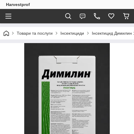
Harvestprof
Товари та послуги
Інсектициди
Інсектицид Димилин 1