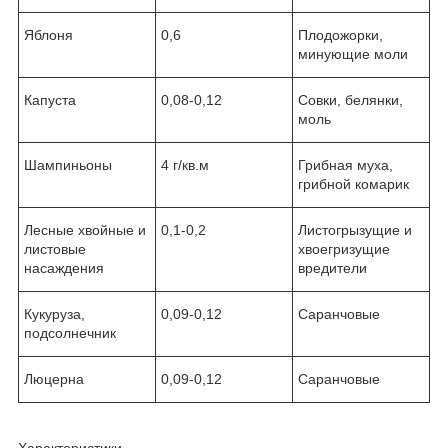
Яблоня
0,6
Плодожорки,
минующие моли
Капуста
0,08-0,12
Совки, белянки,
моль
Шампиньоны
4 г/кв.м
Грибная муха,
грибной комарик
Лесные хвойные и
0,1-0,2
Листогрызущие и
листовые
хвоегризущие
насаждения
вредители
Кукуруза,
0,09-0,12
Саранчовые
подсолнечник
Люцерна
0,09-0,12
Саранчовые