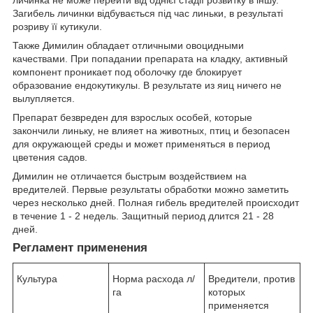
Загибель личинки відбувається під час линьки, в результаті
розриву її кутикули.
Также Димилин обладает отличными овоцидными
качествами. При попадании препарата на кладку, активный
компонент проникает под оболочку где блокирует
образование ендокутикулы. В результате из яиц ничего не
вылупляется.
Препарат безвреден для взрослых особей, которые
закончили линьку, не влияет на животных, птиц и безопасен
для окружающей среды и может применяться в период
цветения садов.
Димилин не отличается быстрым воздействием на
вредителей. Первые результаты обработки можно заметить
через несколько дней. Полная гибель вредителей происходит
в течение 1 - 2 недель. Защитный период длится 21 - 28
дней.
Регламент применения
Культура
Норма расхода л/
Вредители, против
га
которых
применяется