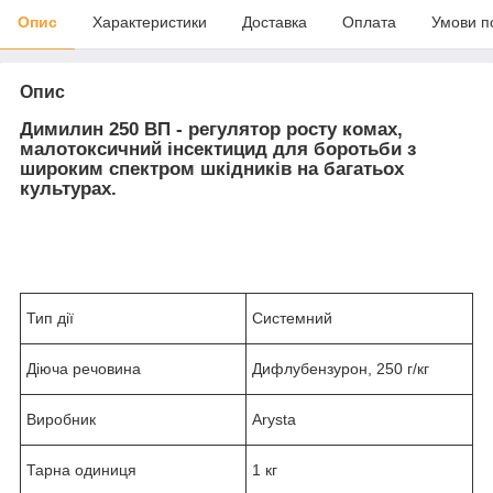
Опис
Характеристики
Доставка
Оплата
Умови п
Опис
Димилин 250 ВП - регулятор росту комах,
малотоксичний інсектицид для боротьби з
широким спектром шкідників на багатьох
культурах.
Тип дії
Системний
Діюча речовина
Дифлубензурон, 250 г/кг
Виробник
Arysta
Тарна одиниця
1 кг