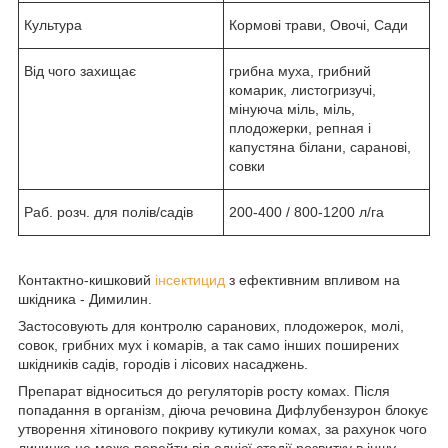
Культура
Кормові трави, Овочі, Сади
Від чого захищає
грибна муха, грибний
комарик, листогризучі,
мінуюча міль, міль,
плодожерки, репная і
капустяна білани, саранові,
совки
Раб. розч. для полів/садів
200-400 / 800-1200 л/га
Контактно-кишковий
інсектицид
з ефективним впливом на
шкідника - Димилин.
Застосовують для контролю саранових, плодожерок, молі,
совок, грибних мух і комарів, а так само інших поширених
шкідників садів, городів і лісових насаджень.
Препарат відноситься до регуляторів росту комах. Після
попадання в організм, діюча речовина Дифлубензурон блокує
утворення хітинового покриву кутикули комах, за рахунок чого
личинка не може перейти від однієї стадії розвитку в іншу.